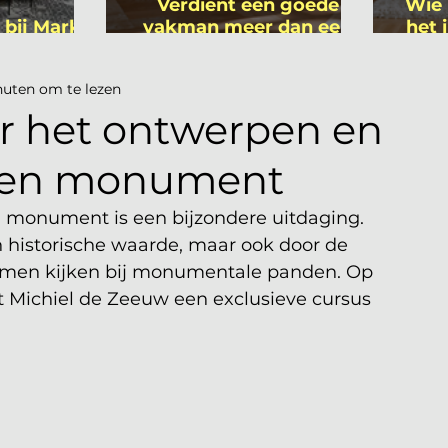
Verdient een goede
Wie 
 bij Mark
vakman meer dan een
het 
ers
gemiddelde
is
academicus?
nuten om te lezen
r het ontwerpen en
een monument
monument is een bijzondere uitdaging. 
 historische waarde, maar ook door de 
komen kijken bij monumentale panden. Op 
ct Michiel de Zeeuw een exclusieve cursus 