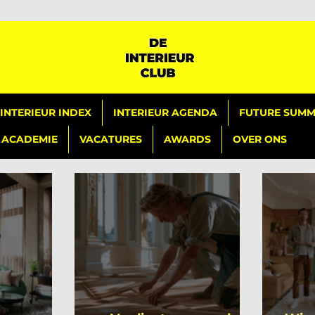
INTERIEUR INDEX
INTERIEUR AGENDA
FUTURE SUMMI
ACADEMIE
VACATURES
AWARDS
OVER ONS