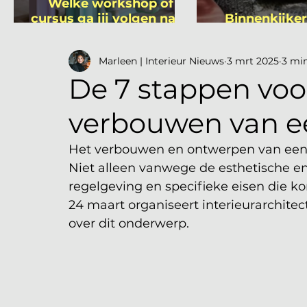
Welke workshop of
cursus ga jij volgen na je
Binnenkijker
vakantie?
Mutsa
Marleen | Interieur Nieuws
3 mrt 2025
3 mi
De 7 stappen voo
verbouwen van 
Het verbouwen en ontwerpen van een 
Niet alleen vanwege de esthetische en
regelgeving en specifieke eisen die 
24 maart organiseert interieurarchite
over dit onderwerp. 