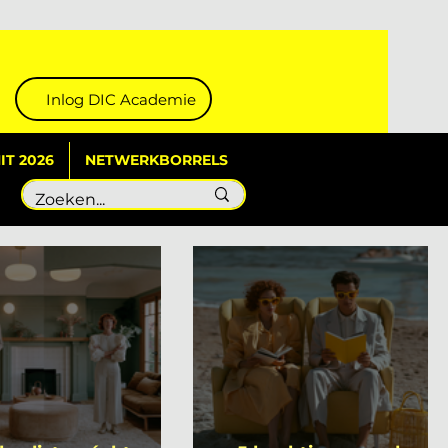
Inlog DIC Academie
T 2026
NETWERKBORRELS