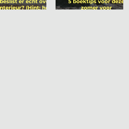
beslist er écht over
5 boektips voor deze
interieur? (Hint: het
zomer voor
 niet wie je denkt)
interieurprofessionals