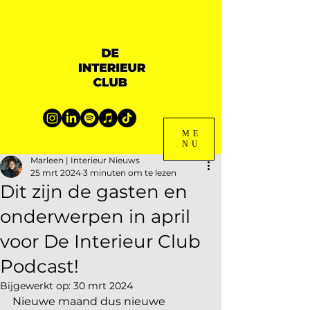
ME
NU
Marleen | Interieur Nieuws
25 mrt 2024
3 minuten om te lezen
Dit zijn de gasten en
onderwerpen in april
voor De Interieur Club
Podcast!
Bijgewerkt op:
30 mrt 2024
Nieuwe maand dus nieuwe 