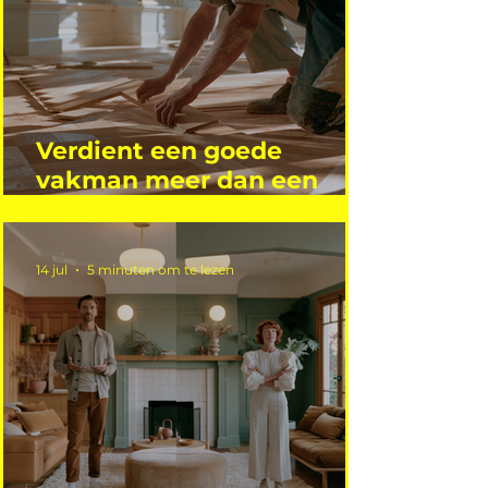
Verdient een goede
vakman meer dan een
gemiddelde academicus?
14 jul
5 minuten om te lezen