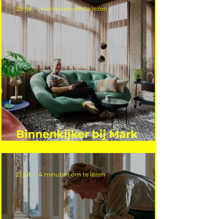
28 jul
4 minuten om te lezen
Binnenkijker bij Mark
Mutsaers
21 jul
4 minuten om te lezen