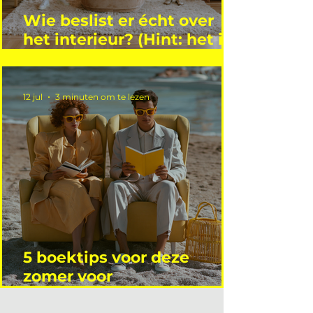
Wie beslist er écht over
het interieur? (Hint: het is
niet wie je denkt)
12 jul
3 minuten om te lezen
5 boektips voor deze
zomer voor
interieurprofessionals