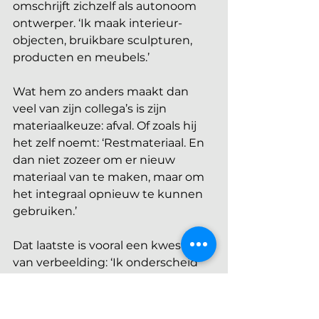
omschrijft zichzelf als autonoom 
ontwerper. ‘Ik maak interieur­
objecten, bruikbare sculpturen, 
producten en meubels.’
Wat hem zo anders maakt dan 
veel van zijn collega’s is zijn 
materiaalkeuze: afval. Of zoals hij 
het zelf noemt: ‘Restmateriaal. En 
dan niet zozeer om er nieuw 
materiaal van te maken, maar om 
het integraal opnieuw te kunnen 
gebruiken.’
Dat laatste is vooral een kwestie 
van verbeelding: ‘Ik onderscheid 
me door mijn grenzeloze fantasie 
en mijn speelse vormgeving, die 
los is van alle conventies.’