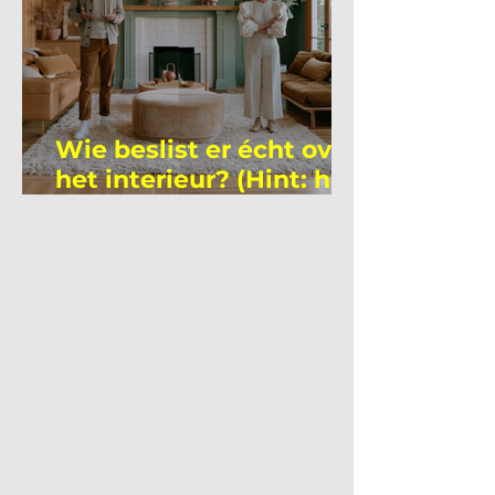
Wie beslist er écht over
het interieur? (Hint: het
is niet wie je denkt)