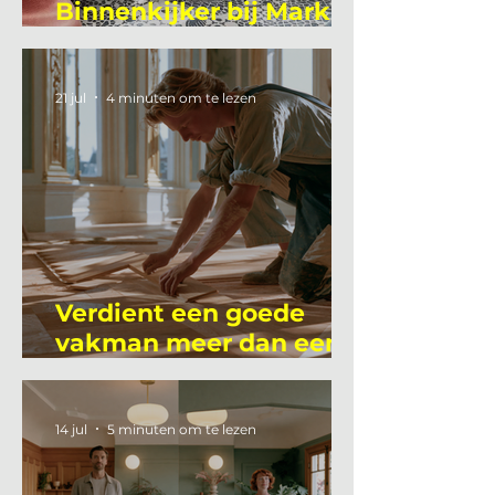
Binnenkijker bij Mark
Mutsaers
21 jul
4 minuten om te lezen
Verdient een goede
vakman meer dan een
gemiddelde
academicus?
14 jul
5 minuten om te lezen