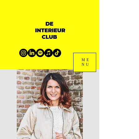
ME
NU