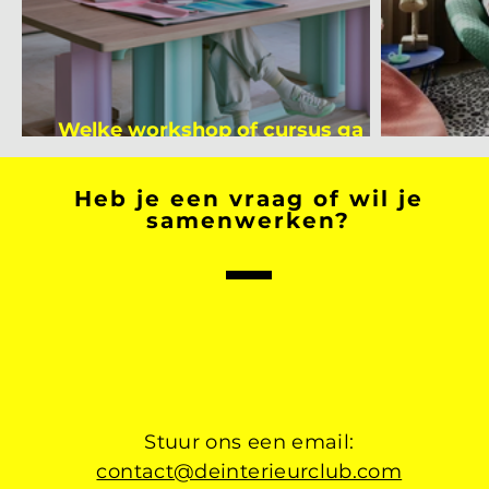
Welke workshop of cursus ga jij
volgen na je vakantie?
Binnen
Heb je een vraag of wil je
samenwerken?
Stuur ons een email:
contact@deinterieurclub.com