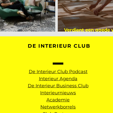
Verdient een goede
kijker bij Mark Mutsaers
dan een gemiddelde
DE INTERIEUR CLUB
De Interieur Club Podcast
Interieur Agenda
De Interieur Business Club
Interieurnieuws
Academie
Netwerkborrels