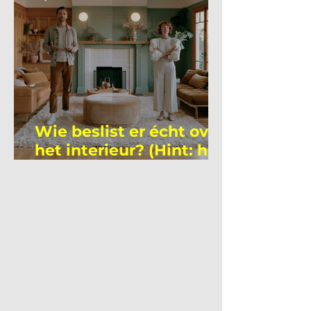
Wie beslist er écht over
het interieur? (Hint: het
is niet wie je denkt)