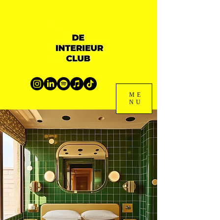
ME
NU