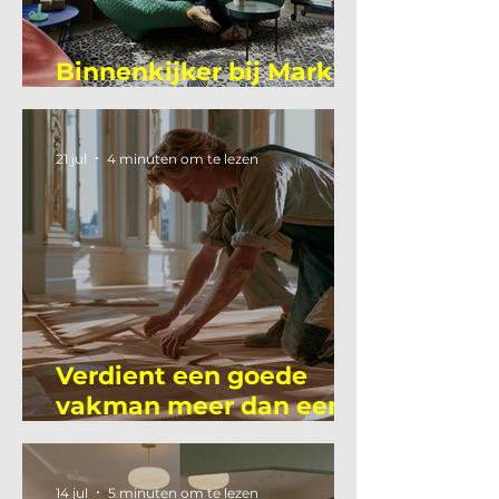
Binnenkijker bij Mark
Mutsaers
21 jul
4 minuten om te lezen
Verdient een goede
vakman meer dan een
gemiddelde
academicus?
14 jul
5 minuten om te lezen