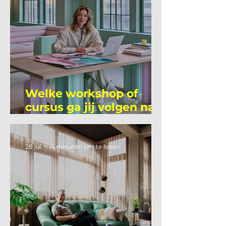
Welke workshop of
cursus ga jij volgen na
je vakantie?
28 jul
4 minuten om te lezen