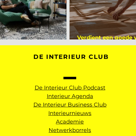
Verdient een goede
kijker bij Mark Mutsaers
dan een gemiddelde
DE INTERIEUR CLUB
De Interieur Club Podcast
Interieur Agenda
De Interieur Business Club
Interieurnieuws
Academie
Netwerkborrels