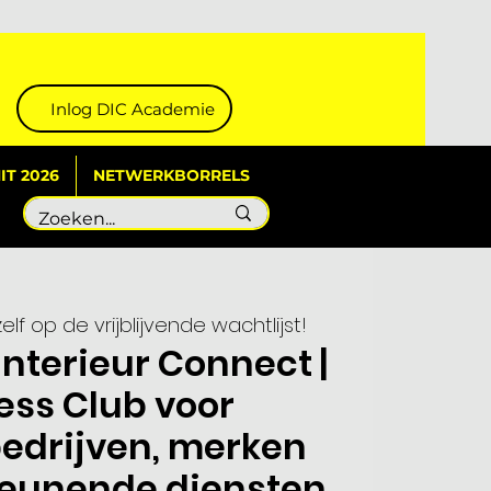
Inlog DIC Academie
T 2026
NETWERKBORRELS
zelf op de vrijblijvende wachtlijst!
Interieur Connect |
ess Club voor
bedrijven, merken
teunende diensten