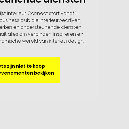
ijst. Interieur Connect start vanaf 1
usiness club die interieurbedrijven,
rken en ondersteunende diensten
ait alles om verbinden, inspireren en
amische wereld van interieurdesign.
ts zijn niet te koop
evenementen bekijken