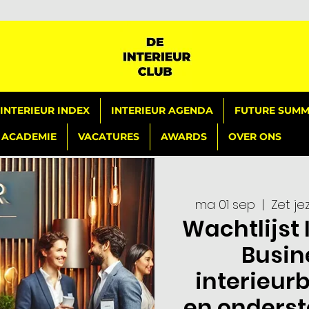
INTERIEUR INDEX
INTERIEUR AGENDA
FUTURE SUMMI
ACADEMIE
VACATURES
AWARDS
OVER ONS
ma 01 sep
  |  
Zet je
Wachtlijst 
Busin
interieur
en onders