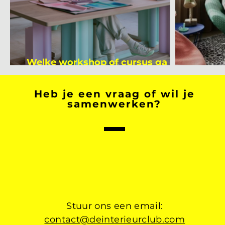
Welke workshop of cursus ga jij
volgen na je vakantie?
Binnen
Heb je een vraag of wil je
samenwerken?
Stuur ons een email:
contact@deinterieurclub.com