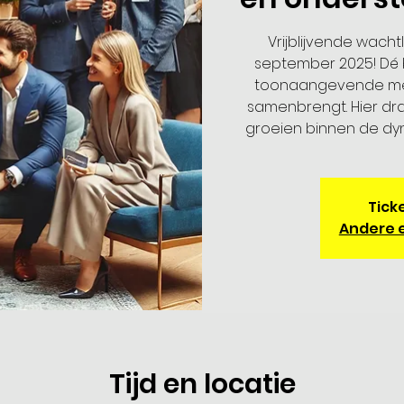
Vrijblijvende wachtl
september 2025! Dé b
toonaangevende me
samenbrengt. Hier dra
groeien binnen de dyn
Ticke
Andere 
Tijd en locatie