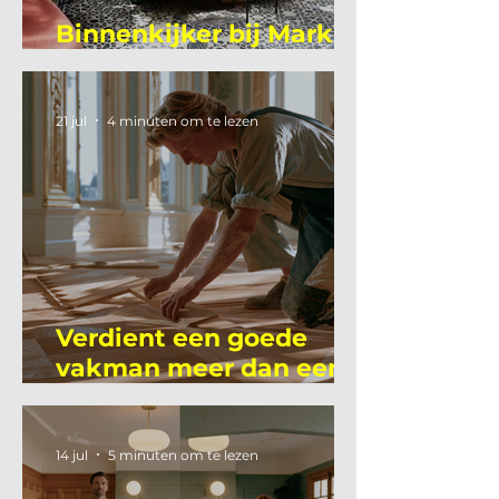
Binnenkijker bij Mark
Mutsaers
21 jul
4 minuten om te lezen
Verdient een goede
vakman meer dan een
gemiddelde
academicus?
14 jul
5 minuten om te lezen