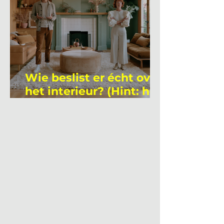
Wie beslist er écht over
het interieur? (Hint: het
is niet wie je denkt)