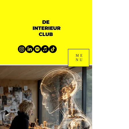
ME
NU