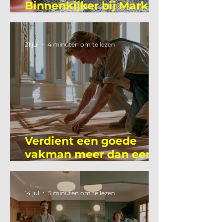
Binnenkijker bij Mark
Mutsaers
21 jul
4 minuten om te lezen
Verdient een goede
vakman meer dan een
gemiddelde
academicus?
14 jul
5 minuten om te lezen