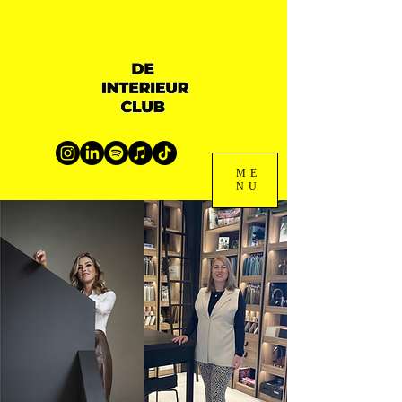
ME
NU