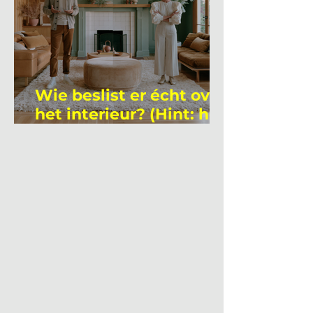
Wie beslist er écht over
het interieur? (Hint: het
is niet wie je denkt)