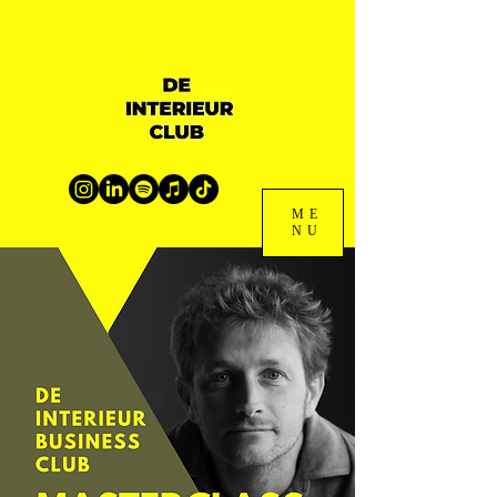
ME
NU