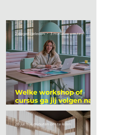
2 dagen geleden
3 minuten om te lezen
Welke workshop of
cursus ga jij volgen na
je vakantie?
28 jul
4 minuten om te lezen