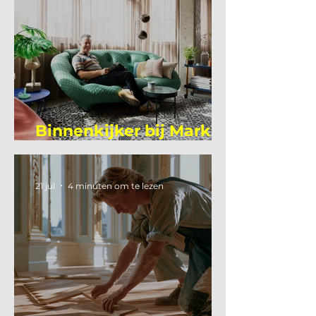
Binnenkijker bij Mark
Mutsaers
21 jul
4 minuten om te lezen