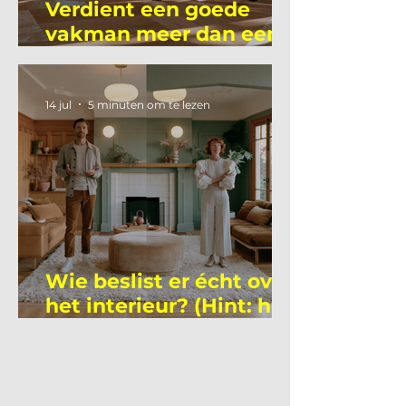
Verdient een goede
vakman meer dan een
gemiddelde
academicus?
14 jul
5 minuten om te lezen
Wie beslist er écht over
het interieur? (Hint: het
is niet wie je denkt)