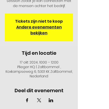
Session zodat je kan connecten met
de mensen achter het bedrijf.
Tickets zijn niet te koop
Andere evenementen
bekijken
Tijd en locatie
17 okt 2024, 10:00 – 12:00
Plieger HQ | Zaltbommel ,
Koxkampseweg 6, 5301 KK Zaltbommel,
Nederland
Deel dit evenement