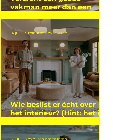
vakman meer dan een
gemiddelde academicus?
14 jul
5 minuten om te lezen
Wie beslist er écht over
het interieur? (Hint: het is
niet wie je denkt)
12 jul
3 minuten om te lezen