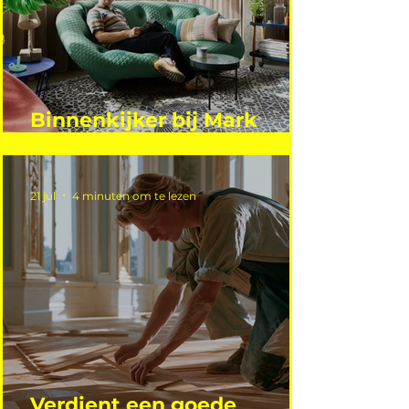
Binnenkijker bij Mark
Mutsaers
21 jul
4 minuten om te lezen
Verdient een goede